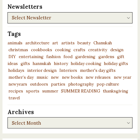
Newsletters
Newsletters
Tags
animals
architecture
art
artists
beauty
Chanukah
christmas
cookbooks
cooking
crafts
creativity
design
DIY
entertaining
fashion
food
gardening
gardens
gift
ideas
gifts
hannukah
history
holiday cooking
holiday gifts
holidays
interior design
Interiors
mother's day gifts
mother’s day
music
new
new books
new releases
new year
newyears
outdoors
parties
photography
pop culture
recipes
sports
summer
SUMMER READING
thanksgiving
travel
Archives
Archives